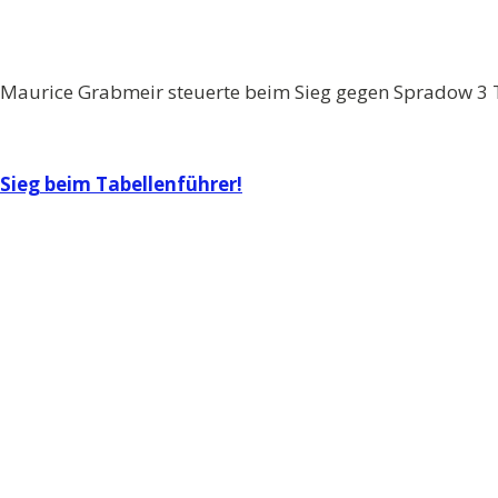
Maurice Grabmeir steuerte beim Sieg gegen Spradow 3 T
Beitragsnavigation
Sieg beim Tabellenführer!