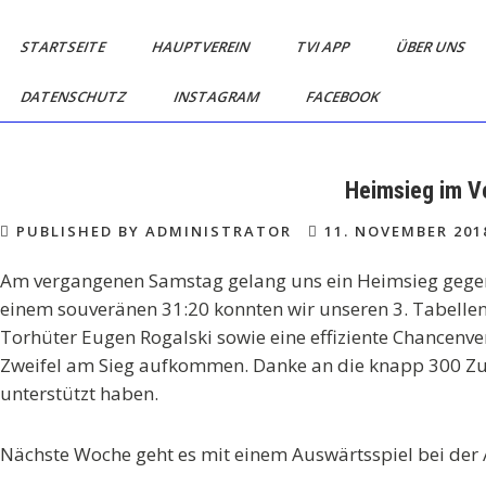
Skip
TV
Mein
to
STARTSEITE
HAUPTVEREIN
TVI APP
ÜBER UNS
Dorf.
Isselhorst
content
Mein
DATENSCHUTZ
INSTAGRAM
FACEBOOK
Handball
Verein.
Heimsieg im V
PUBLISHED BY ADMINISTRATOR
11. NOVEMBER 201
Am vergangenen Samstag gelang uns ein Heimsieg gegen
einem souveränen 31:20 konnten wir unseren 3. Tabellen
Torhüter Eugen Rogalski sowie eine effiziente Chancenver
Zweifel am Sieg aufkommen. Danke an die knapp 300 Zu
unterstützt haben.
Nächste Woche geht es mit einem Auswärtsspiel bei der 