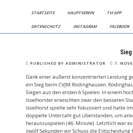
Skip
TV
Mein
to
STARTSEITE
HAUPTVEREIN
TVI APP
Dorf.
Isselhorst
content
Mein
DATENSCHUTZ
INSTAGRAM
FACEBOOK
Handball
Verein.
Sieg
PUBLISHED BY ADMINISTRATOR
7. NOVE
Dank einer äußerst konzentrierten Leistung 
ein Sieg beim CVJM Rödinghausen. Rödinghaus
Siegen aus den ersten 6 Spielen. In einem ho
Isselhorster erwischten zwar den besseren Sta
Isselhorst spielte sehr fokussiert und hatte 
doppelte Unterzahl gut überstanden, um ans
herauszuspielen (46. Minute). Letztlich war e
zwölf Sekunden vor Schuss die Entscheidung 