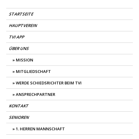
Skip
TV Isselhorst Handball
Mein Dorf. Mein Verein.
to
STARTSEITE
content
HAUPTVEREIN
TVI APP
ÜBER UNS
MISSION
MITGLIEDSCHAFT
WERDE SCHIEDSRICHTER BEIM TVI
ANSPRECHPARTNER
KONTAKT
SENIOREN
1. HERREN MANNSCHAFT