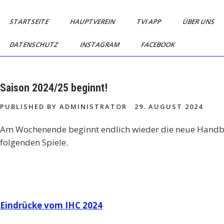
Skip
TV
Mein
to
STARTSEITE
HAUPTVEREIN
TVI APP
ÜBER UNS
Dorf.
Isselhorst
content
Mein
DATENSCHUTZ
INSTAGRAM
FACEBOOK
Handball
Verein.
Saison 2024/25 beginnt!
PUBLISHED BY ADMINISTRATOR
29. AUGUST 2024
Am Wochenende beginnt endlich wieder die neue Handbal
folgenden Spiele.
Beitragsnavigation
Eindrücke vom IHC 2024