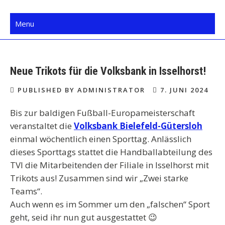
Skip
TV Isselhorst Handball
Mein Dorf. Mein Verein.
to
Menu
content
Neue Trikots für die Volksbank in Isselhorst!
PUBLISHED BY ADMINISTRATOR
7. JUNI 2024
Bis zur baldigen Fußball-Europameisterschaft
veranstaltet die
Volksbank Bielefeld-Gütersloh
einmal wöchentlich einen Sporttag. Anlässlich
dieses Sporttags stattet die Handballabteilung des
TVI die Mitarbeitenden der Filiale in Isselhorst mit
Trikots aus! Zusammen sind wir „Zwei starke
Teams“.
Auch wenn es im Sommer um den „falschen“ Sport
geht, seid ihr nun gut ausgestattet 😉