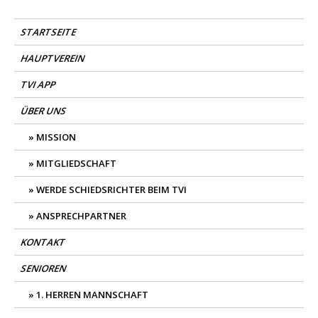
Skip
TV Isselhorst Handball
Mein Dorf. Mein Verein.
to
STARTSEITE
content
HAUPTVEREIN
TVI APP
ÜBER UNS
MISSION
MITGLIEDSCHAFT
WERDE SCHIEDSRICHTER BEIM TVI
ANSPRECHPARTNER
KONTAKT
SENIOREN
1. HERREN MANNSCHAFT