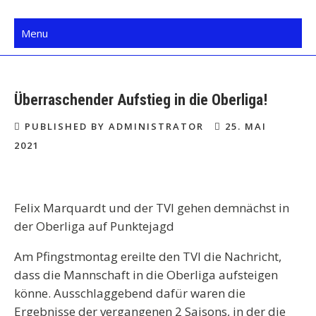
Skip
TV Isselhorst Handball
Mein Dorf. Mein Verein.
to
Menu
content
Überraschender Aufstieg in die Oberliga!
PUBLISHED BY ADMINISTRATOR
25. MAI
2021
Felix Marquardt und der TVI gehen demnächst in
der Oberliga auf Punktejagd
Am Pfingstmontag ereilte den TVI die Nachricht,
dass die Mannschaft in die Oberliga aufsteigen
könne. Ausschlaggebend dafür waren die
Ergebnisse der vergangenen 2 Saisons, in der die