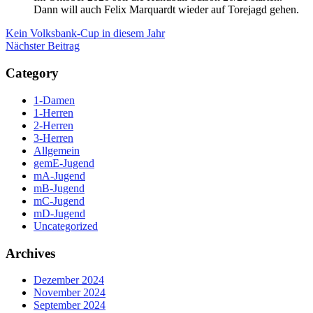
Dann will auch Felix Marquardt wieder auf Torejagd gehen.
Beitragsnavigation
Kein Volksbank-Cup in diesem Jahr
Nächster Beitrag
Category
1-Damen
1-Herren
2-Herren
3-Herren
Allgemein
gemE-Jugend
mA-Jugend
mB-Jugend
mC-Jugend
mD-Jugend
Uncategorized
Archives
Dezember 2024
November 2024
September 2024