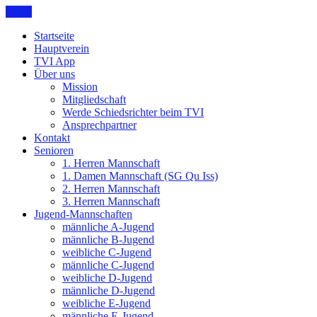
Skip
Menu
Mein Dorf. Mein Verein.
to
TV Isselhorst Handball
Startseite
content
Hauptverein
TVI App
Über uns
Mission
Mitgliedschaft
Werde Schiedsrichter beim TVI
Ansprechpartner
Kontakt
Senioren
1. Herren Mannschaft
1. Damen Mannschaft (SG Qu Iss)
2. Herren Mannschaft
3. Herren Mannschaft
Jugend-Mannschaften
männliche A-Jugend
männliche B-Jugend
weibliche C-Jugend
männliche C-Jugend
weibliche D-Jugend
männliche D-Jugend
weibliche E-Jugend
männliche E-Jugend