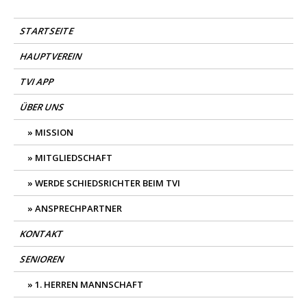
Skip
TV Isselhorst Handball
Mein Dorf. Mein Verein.
to
STARTSEITE
content
HAUPTVEREIN
TVI APP
ÜBER UNS
MISSION
MITGLIEDSCHAFT
WERDE SCHIEDSRICHTER BEIM TVI
ANSPRECHPARTNER
KONTAKT
SENIOREN
1. HERREN MANNSCHAFT